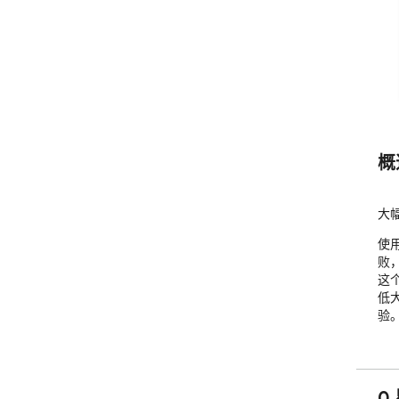
概
大幅
使用
败
这
低大
验
0