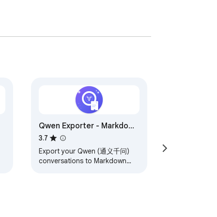
Qwen Exporter - Markdown
& PDF
3.7
Export your Qwen (通义千问)
conversations to Markdown
and PDF formats with one click