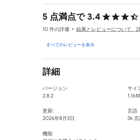
  10 EXPORT FORMATS — MORE THAN ANY OTHER AI EXPORTER

5 点満点で 3.4
  Choose the format that fits your workflow:

10 件の評価
結果とレビューについて、
  • Plain Text (.txt) — paste anywhere, universal compatibility

すべてのレビューを表示
  • Markdown (.md) — drops straight into Obsidian, Notion, Bear, or GitHub. Syntax perfectly preserved.

  • JSON (.json) — structured data, developer-ready, pipeline-friendly

  • CSV (.csv) — import directly into spreadsheets or data tools

詳細
  • HTML (.html) — a styled, self-contained, shareable webpage

  • PDF (.pdf) — professional, print-ready documents

  • Word (.docx) — edit in Microsoft Word or Google Docs

バージョン
サイ
  • Excel (.xlsx) — tabular data for analysis and reporting

2.8.2
1.16M
  • Screenshot (.png) — a pixel-perfect visual snapshot of your conversation

  • ZIP Archive (.zip) — the full conversation bundled with every attachment and file

更新:
言語
2026年8月3日
36 
  EXPORT ENTIRE AI PROJECTS (PRO EXCLUSIVE)

機能