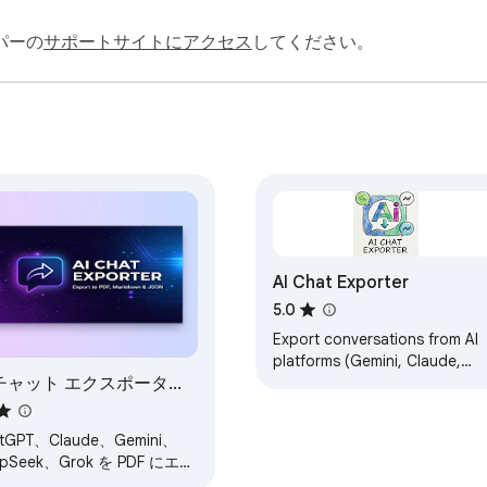
パーの
サポートサイトにアクセス
してください。
AI Chat Exporter
5.0
Export conversations from AI
platforms (Gemini, Claude,
 チャット エクスポーター
ChatGPT). Download chats as
JSON, Markdown, or PDF with
ChatGPT、Claude、
media preserved.
mini、DeepSeek から
tGPT、Claude、Gemini、
F へ
epSeek、Grok を PDF にエク
ポートします。コード、数