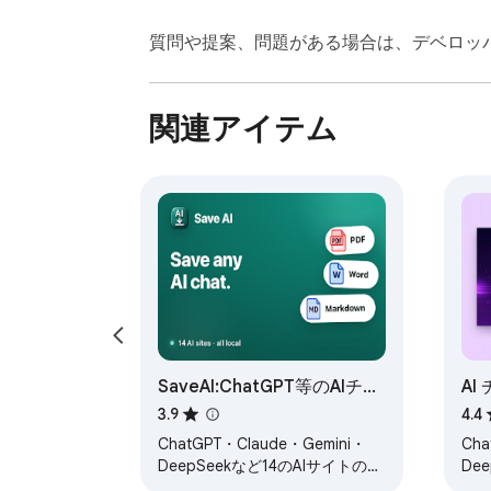
  • Zero conversation data sent to any server, ever.

  • The only external request is Pro license validation, which sends only an encrypted device fingerprint — never your chat

質問や提案、問題がある場合は、デベロッ
  content.

  FREE PLAN

関連アイテム
  The free plan includes all 10 export formats, works on all three AI platforms, and requires no account. The only limit is 3

  exports per day, resetting at midnight.

  PRO PLAN — UNLIMITED EXPORTS AND PROJECT EXPORT

  Upgrade to Pro for $2.99/month (or $24.99/year — just $2.08/month) to unlock:

  • Unlimited exports — no daily cap, ever

  • Full project export for ChatGPT and Claude Projects (exclusive feature)

SaveAI:ChatGPT等のAIチャ
AI
  • Priority support

ットをPDF・Wordに保存
- 
3.9
4.4
  • Early access to new features

Ge
ChatGPT・Claude・Gemini・
Cha
PD
DeepSeekなど14のAIサイトの会
De
  Pro licenses are managed via LemonSqueezy and can be activated directly inside the extension. Cancel anytime.

話をワンクリックでバックアッ
ス