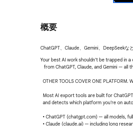
概要
ChatGPT、Claude、Gemini、Dee
Your best AI work shouldn't be trapped in a
   from ChatGPT, Claude, and Gemini — all three major AI platforms, in a single tool, with one click.

  OTHER TOOLS COVER ONE PLATFORM. WE COVER ALL THREE.

  Most AI export tools are built for ChatGPT and ignore the rest. ChatExport AI works natively on all three major AI assistants

  and detects which platform you're on automatically. No switching tools, no configuration, ever.

  • ChatGPT (chatgpt.com) — all models, full message history, code blocks, tables, images

  • Claude (claude.ai) — including long research threads, analyses, and AI-generated artifacts

  • Gemini (gemini.google.com) — including rich responses with images and embedded media
