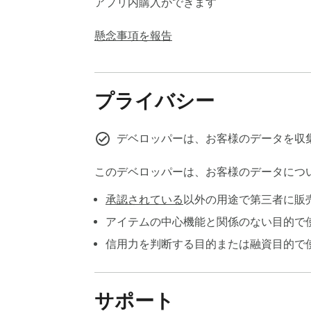
  ChatGPT and Claude let you organise your work into Projects. No other exporter on the Chrome Web Store can touch them.

アプリ内購入ができます
  ChatExport AI Pro fetches every conversation in a project, downloads every attachment and AI-generated artifact (code,

  documents, files), and packages everything into one clean, labelled ZIP archive — automatically, in one click.

懸念事項を報告
  CHERRY-PICK EXACTLY WHAT YOU EXPORT

プライバシー
  Long conversations have noise. ChatExport AI adds a checkbox to every message so you can pick exactly which ones to include —

  the final answer, a specific exchange, or just the parts worth keeping. Select all, deselect a few, or hand-pick precisely

  what matters. Then export only that.

デベロッパーは、お客様のデータを収
  No other AI export extension gives you this level of per-message control.

このデベロッパーは、お客様のデータにつ
承認されている
以外の用途で第三者に販
  BUILT FOR PRIVACY — ZERO COMPROMISE

アイテムの中心機能と関係のない目的で
  Your conversation content never leaves your browser. Every export — PDF, Word, Markdown, Screenshot — is generated entirely

信用力を判断する目的または融資目的で
  within your browser using bundled libraries. Nothing is uploaded or processed remotely. Not even temporarily.

  • No analytics. No telemetry. No crash reporting.

サポート
  • No cookies. No cross-site tracking.
