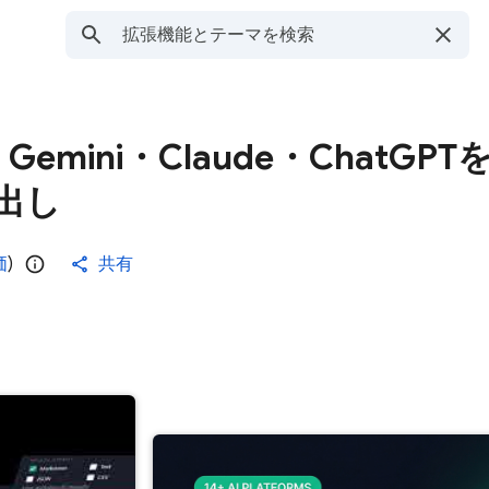
 - Gemini・Claude・ChatGPT
出し
価
)
共有