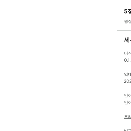
5
평점
세
버
0.1
업
20
언
언어
우
비