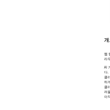
개
웹 
라
AI
다.

클라
하게
클라
려울
아직