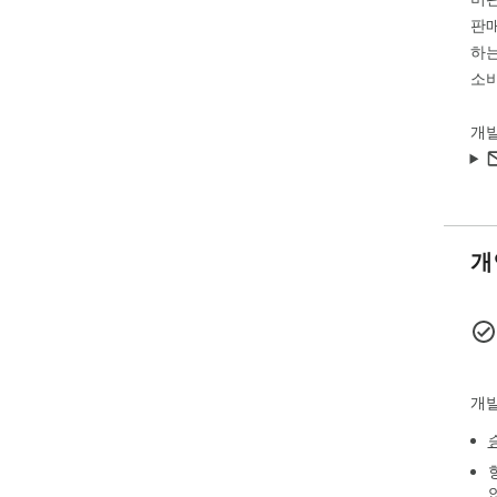
판매
하는
소비
개
개
개발