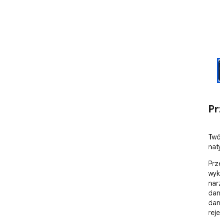
Pr
Twó
nat
Prz
wyk
nar
dan
dan
reje