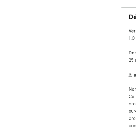
Dé
Ver
1.0
Der
25 
Sig
Non
Ce 
pro
eur
dro
con