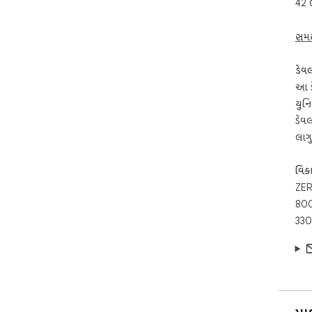
42 
સમસ
ડેવ
આ ડ
યુન
ડેવ
લાગુ
વિકા
ZER
800
330