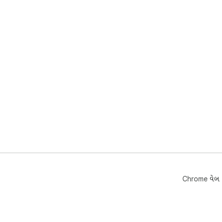
Chrome વેબ સ