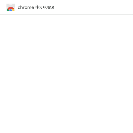
chrome વેબ બજાર