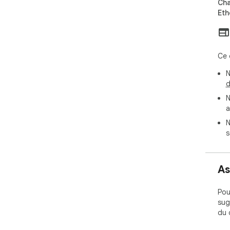
Cha
Eth
Ce 
N
d
N
a
N
s
As
Pou
sug
du 