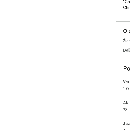
"Ch
Chr
pos
pra
cha
0 
šta
Žia
## 
"Ke
Ďal
Cha
pom
Po
"Ke
chr
Ver
pre
1.0
com
Pou
Akt
pro
23.
už 
kni
Jaz
Tem
udr