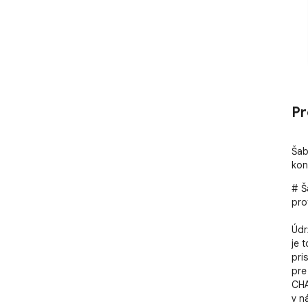
Pr
Šab
kon
# Š
pro
Údr
je 
pri
pre
CHA
v n