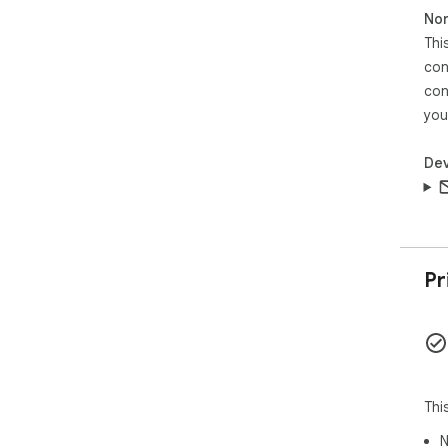
Non
Thi
con
con
you
Dev
Pr
Thi
N