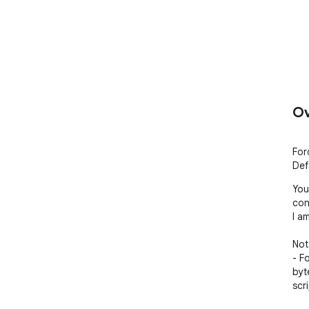
Ov
For
Def
You
con
I a
Note
- F
byt
scri