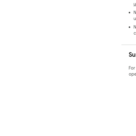
u
N
u
N
c
Su
For
ope