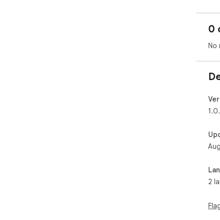
0 
No 
De
Ver
1.0
Up
Aug
La
2 l
Fla