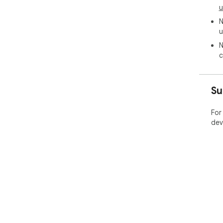
u
N
u
N
c
Su
For
dev