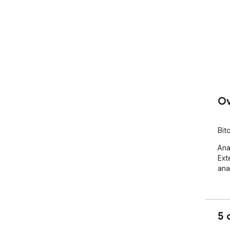
Ov
Bit
Ana
Ext
ana
5 