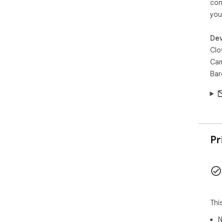
con
you
Dev
Clo
Cam
Bar
Pr
Thi
N