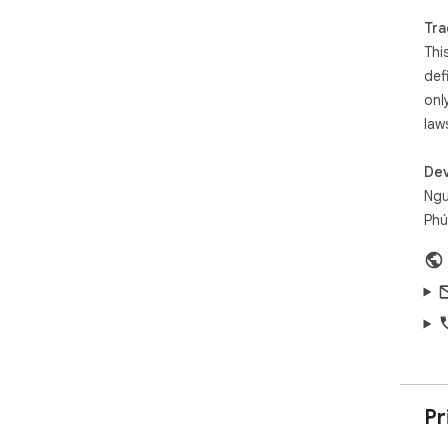
Tra
Thi
def
onl
law
Dev
Ngu
Phú
Pr