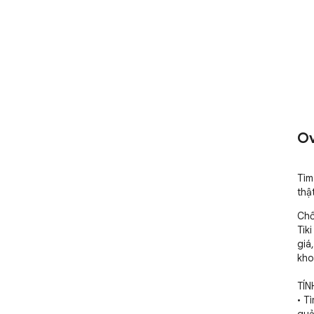
Ov
Tìm
thậ
Chố
Tik
giá
kho
TÍN
• T