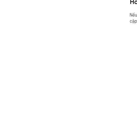
Hỗ
Nếu
cậ