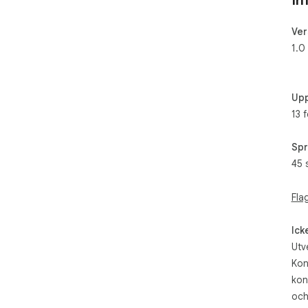
In
Ver
1.0
Upp
13 
Spr
45 
Fla
Ick
Utv
Kon
kon
och