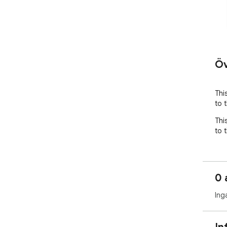
Öv
This
to 
This
to 
0 
Ing