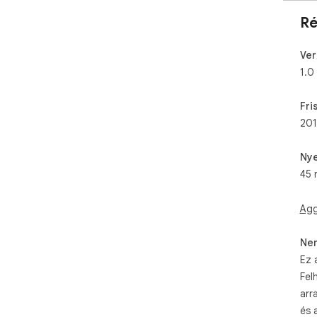
Ré
Ver
1.0
Fri
201
Nye
45 
Agg
Ne
Ez 
Fel
arr
és 