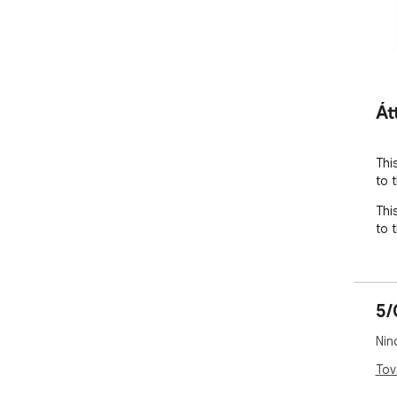
Át
This
to 
This
to 
5/
Nin
Tov