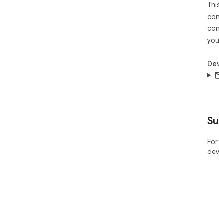
Thi
con
con
you
Dev
Su
For
dev