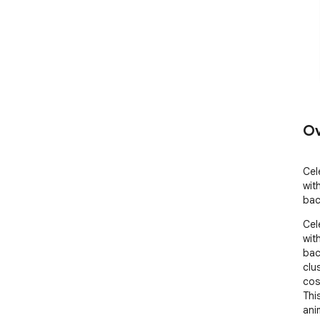
Ov
Cel
wit
bac
Cel
wit
bac
clu
cos
Thi
ani