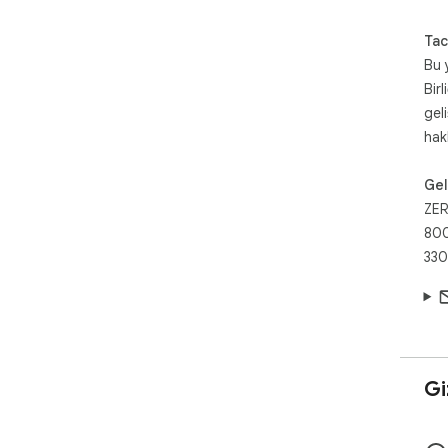
Num
and
Tac
Bu 
You
Birl
you
gel
hak
Aft
can
wis
Geli
pla
ZER
rem
800
330
Giz