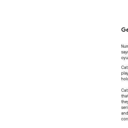
Ge
Num
sayı
oyu
Cat
pla
hold
Cat
tha
the
ser
and
cor
in 