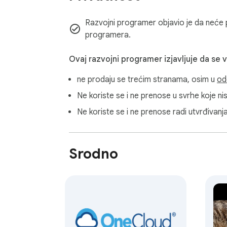
⏱ Ugrađeni Focus Engine:

Razvojni programer objavio je da neće pr
Cat Gatekeeper uključuje izvorni pomodoro 
programera.
1. Izravno pokrenite pomodoro timer sesiju

Ovaj razvojni programer izjavljuje da se 
2. Automatski aktivirajte način fokusiranja

ne prodaju se trećim stranama, osim u
od
3. Pokreni intervale aplikacije prisilnog prekid
4. Održavajte ritam bez vanjskih alata

Ne koriste se i ne prenose u svrhe koje n
Ne koriste se i ne prenose radi utvrđivanj
To osigurava da su i rad i odmor primijenjeni.
🚫 Sustav blokiranja:

Srodno
1️⃣ Koristite Cat Gatekeeper URL blokator 
2️⃣ Blokirajte web stranice prema kategoriji
3️⃣ Omogućite blokator društvenih medija da