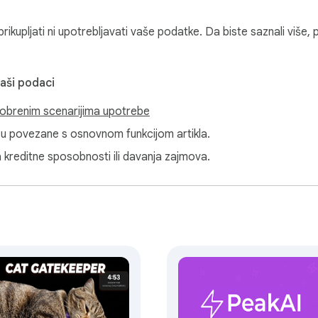
ikupljati ni upotrebljavati vaše podatke. Da biste saznali više, 
mjerač vremena za podršku dosljednom izlazu.

vaši podaci
obrenim scenarijima upotrebe
a

isu povezane s osnovnom funkcijom artikla.
a kreditne sposobnosti ili davanja zajmova.


za precizno blokiranje domena web-mjesta

 pomoću logike blokatora web stranica

 trenutno blokirate sve društvene medije
