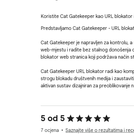
Koristite Cat Gatekeeper kao URL blokator 
Predstavljamo Cat Gatekeeper - URL blokator
Cat Gatekeeper je napravljen za kontrolu, a 
web-mjestu i radite bez stalnog donošenja o
blokator web stranica koji podržava način s
Cat Gatekeeper URL blokator radi kao komple
strogu blokadu društvenih medija i zaustavi
aktivan sustav dizajniran za preoblikovanje na
🧠 Kako Cat Gatekeeper mijenja ponašanje:

1. Definirajte pravila za blokiranje web stra
5 od 5
2. Upotrijebite Cat Gatekeeper URL blocker
3. Uđite u način fokusiranja bez trenja

7 ocjena
Saznajte više o rezultatima i re