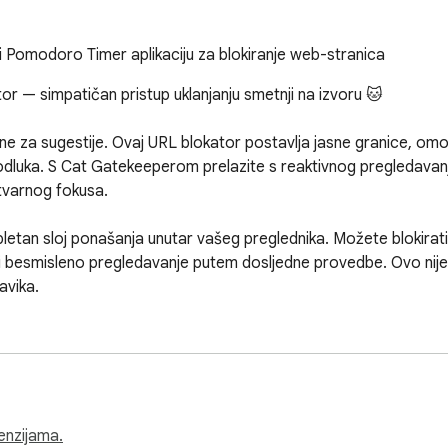
i Pomodoro Timer aplikaciju za blokiranje web-stranica
 — simpatičan pristup uklanjanju smetnji na izvoru 🐱

ne za sugestije. Ovaj URL blokator postavlja jasne granice, omo
dluka. S Cat Gatekeeperom prelazite s reaktivnog pregledavanja
tvarnog fokusa.

tan sloj ponašanja unutar vašeg preglednika. Možete blokirati w
ti besmisleno pregledavanje putem dosljedne provedbe. Ovo nije
vika.

nica u Chromeu

 da ih trenutačno provedete

cenzijama.