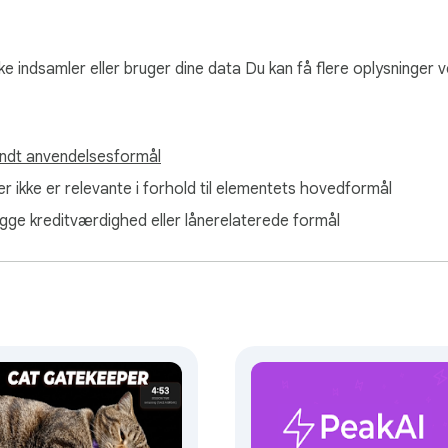
odoro-timer for at understøtte ensartet output.

ke indsamler eller bruger dine data Du kan få flere oplysninger v
ndt anvendelsesformål
r

er ikke er relevante i forhold til elementets hovedformål
lægge kreditværdighed eller lånerelaterede formål
hæves.

 at blokere webstedsdomæner præcist

lp af webstedsblokeringslogikken

at blokere alle sociale medier med det samme
