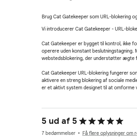
Brug Cat Gatekeeper som URL-blokering og
Vi introducerer Cat Gatekeeper - URL-blokerin
Cat Gatekeeper er bygget til kontrol, ikke 
operere uden konstant beslutningstagning. Me
webstedsblokering, der understøtter ægte fo
Cat Gatekeeper URL-blokering fungerer som
aktivere en streng blokering af sociale med
er et aktivt system designet til at omforme v
🧠 Hvordan Cat Gatekeeper ændrer adfærd:
1. Definer regler for blokering af websteder
5 ud af 5
2. Brug Cat Gatekeeper URL-blokering til
3. Gå ind i fokustilstand uden friktion

7 bedømmelser
Få flere oplysninger om r