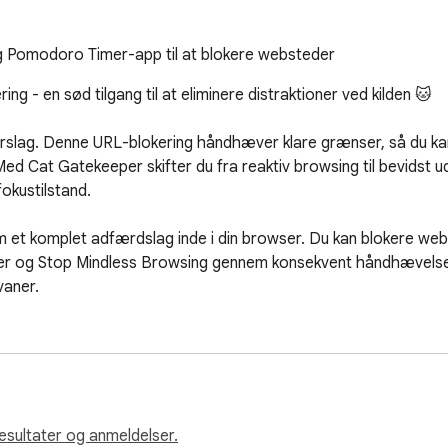
 Pomodoro Timer-app til at blokere websteder
g - en sød tilgang til at eliminere distraktioner ved kilden 🐱

forslag. Denne URL-blokering håndhæver klare grænser, så du ka
d Cat Gatekeeper skifter du fra reaktiv browsing til bevidst udf
kustilstand.

 et komplet adfærdslag inde i din browser. Du kan blokere w
ier og Stop Mindless Browsing gennem konsekvent håndhævelse. D
aner.



 i Chrome

 at håndhæve dem med det samme

esultater og anmeldelser.