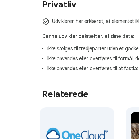
Privatliv
⏱ Indbygget fokusmotor:

Cat Gatekeeper inkluderer en indbygget pom
Udvikleren har erklæret, at elementet ik
1. Start en pomodoro timersession direkte

Denne udvikler bekræfter, at dine data:
2. Aktiver automatisk fokustilstand

Ikke sælges til tredjeparter uden et
godke
3. Udløs app-intervaller for tvungen pause

4. Oprethold rytmen uden eksterne værktøje
Ikke anvendes eller overføres til formål, d
Ikke anvendes eller overføres til at fast
Dette sikrer, at både arbejde og hvile hånd
🚫 Blokeringssystem:

Relaterede
1️⃣ Brug Cat Gatekeeper URL-blokering til
2️⃣ Bloker websteder efter kategori ved hjæ
3️⃣ Aktiver blokering af sociale medier for 