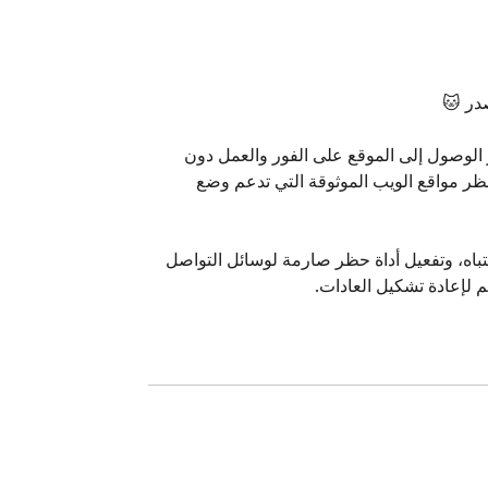
تم تصميم Cat Gatekeeper للتحكم، وليس للاقتراحات. يفرض مانع عناوين URL هذا حدودًا واضحة، مما يسمح لك بحظر الوصول إلى الموقع على الفور والعمل دون 
اتخاذ قرار مستمر. باستخدام Cat Gatekeeper، يمكنك التحول من التصفح التفاعلي إلى التنفيذ المتعمد، باستخدام أداة حظر مواقع الويب الموثوقة التي تدعم وضع 
يعمل مانع URL الخاص بـ Cat Gatekeeper كطبقة سلوكية كاملة داخل متصفحك. يمكنك حظر المواقع التي تستنزف الانتباه، وتفعيل أداة حظر صارمة لوسائل التواصل 