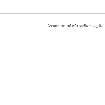
Chrome വെബ് സ്‌റ്റോറിനെ കുറിച്ച്