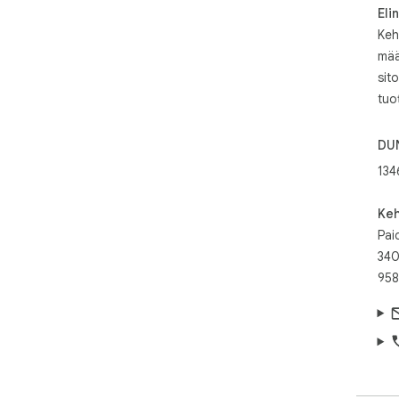
Eli
Keh
mää
sit
tuot
DU
134
Keh
Pai
340
958