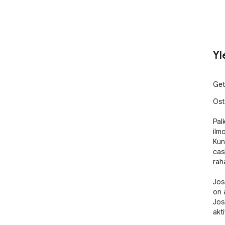
Yl
Get
Ost
Pal
ilm
Kun
cas
raha
Jos
on a
Jos
akt
sald