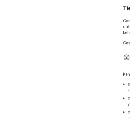
Ti
Cas
dat
keh
Cas
Keh
e
k
e
y
e
l