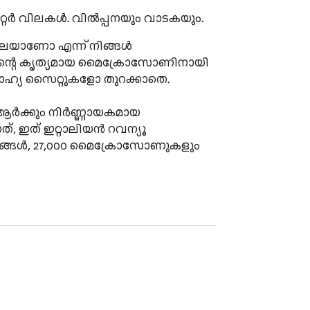
്ര മീറ്റർ വിലകൾ. വിൽപ്പനയും വാടകയും.
 വിലയാണോ എന്ന് നിങ്ങൾ 
്റിംഗിന്റെ കൃത്യമായ മൈക്രോസോണിനായി 
 ബാഹ്യ സൈറ്റുകളോ തുറക്കാതെ.

 ആർക്കും നിർണ്ണായകമായ 
നത്, ഇത് ഇറ്റാലിയൻ റവന്യൂ 
ണയങ്ങൾ, 27,000 മൈക്രോസോണുകളും 
ഞത്, ശരാശരി, പരമാവധി) — 
ിലോ? CasaLens ഒറ്റ നോട്ടത്തിൽ 