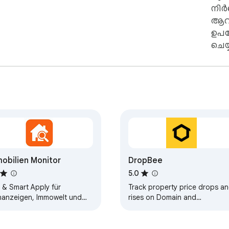
നിർ
ആവശ
ഉപ
ചെയ്
ഇല്ല, തൃതീയ കക്ഷികൾക്ക് സെൻസിറ്റീവ് ഡാറ്റ അയയ്ക്കുന്നില
 പ്രാദേശികമായി കാഷെ ചെയ്യുന്നു.

റോ നിങ്ങളുടെ വീട് വിൽക്കാൻ മൂല്യനിർണ്ണയം ചെയ്യാൻ 
ട്, തത്സമയം Agenzia delle Entrate-യിൽ നിന്നുള്ള ഔദ്യോ
്ങൾ. ഇമെയിലുകൾ ഇല്ല, കോൺടാക്റ്റ് ഫോമുകൾ ഇല്ല — ഡ
obilien Monitor
DropBee
5.0
 & Smart Apply für
Track property price drops a
inanzeigen, Immowelt und
rises on Domain and
oScout24 — sendet
Realestate.
erbungen mit deinem
bilien-Monitor-Profil.