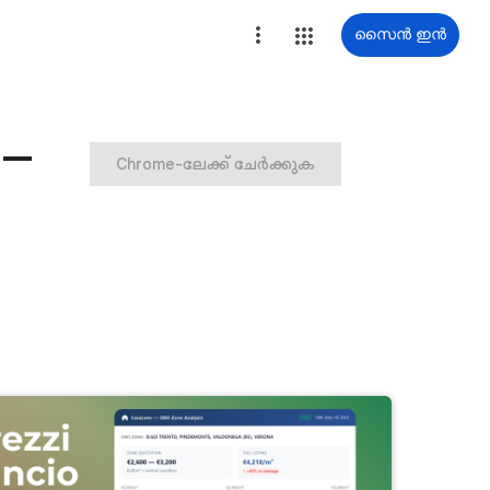
സൈൻ ഇൻ
 —
Chrome-ലേക്ക് ചേർക്കുക