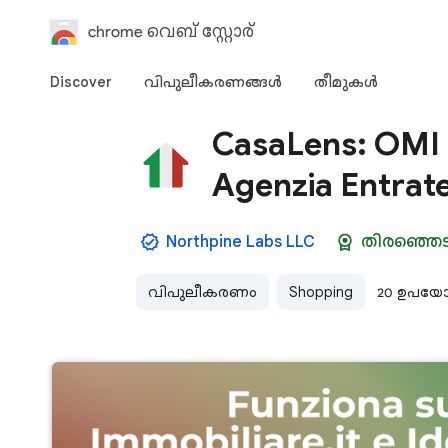
chrome വെബ് സ്റ്റോര്‍
Discover
വിപുലീകരണങ്ങള്‍
തീമുകള്‍‌
CasaLens: OMI 
Agenzia Entrat
Northpine Labs LLC
തിരഞ്ഞെ
വിപുലീകരണം
Shopping
20 ഉപയോ