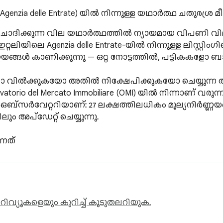
MI (Agenzia delle Entrate) യിൽ നിന്നുള്ള യഥാർത്ഥ ചതുരശ
a-യിൽ ചോദിക്കുന്ന വില യഥാർത്ഥത്തിൽ ന്യായമായ വിപണി
റ്റലിയിലെ Agenzia delle Entrate-യിൽ നിന്നുള്ള ലിസ്റ
ണ്ണയങ്ങൾ കാണിക്കുന്നു — ഒറ്റ നോട്ടത്തിൽ, പട്ടികകളോ
ുകയോ വിൽക്കുകയോ അതിൽ നിക്ഷേപിക്കുകയോ ചെയ്യുന്ന
atorio del Mercato Immobiliare (OMI) യിൽ നിന്നാണ് വരുന്
 ഒബ്സർവേറ്ററിയാണ്: 27 ലക്ഷത്തിലധികം മൂല്യനിർണ്
 അപ്ഡേറ്റ് ചെയ്യുന്നു.

നത്

ോസോണിനായുള്ള യഥാർത്ഥ ചതുരശ്ര മീറ്റർ മൂല്യം (കുറഞ്


വില വിപണിയുമായി പൊരുത്തപ്പെടുന്നുണ്ടോ, താഴെയോ മുകള
ിവ്യൂകളെയും കുറിച്ച് കൂടുതലറിയുക.