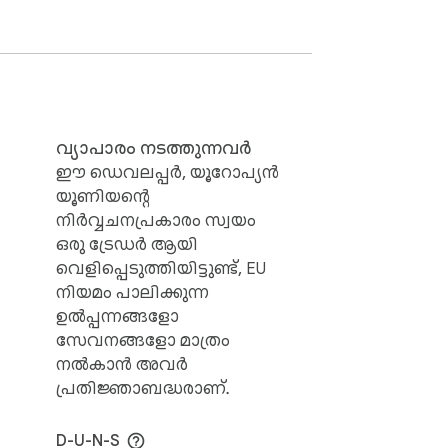
 ന് കാണുന്നു; വിൽപ്പനയ്ക്ക്, വില m² 
സ്റ്റേറ്റ് വിപണി എങ്ങനെ നീങ്ങി.

 വിൽപ്പന വിലയും തമ്മിലുള്ള 
വ്യാപാരം നടത്തുന്നവർ
ഈ ഡെവലപ്പർ, യൂറോപ്യൻ
യൂണിയന്റെ
്റിംഗിനും CasaLens ശരിയായ OMI 
നിർവ്വചനപ്രകാരം സ്വയം
ഒരു ട്രേഡർ ആയി
വെളിപ്പെടുത്തിയിട്ടുണ്ട്, EU
നിയമം പാലിക്കുന്ന
ഉൽപ്പന്നങ്ങളോ
സേവനങ്ങളോ മാത്രം
നൽകാൻ അവർ
പ്രതിജ്ഞാബദ്ധരാണ്.
D-U-N-S