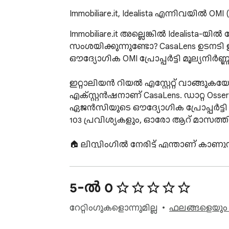
Immobiliare.it, Idealista എന്നിവയിൽ O
Immobiliare.it അല്ലെങ്കിൽ Idealist
സംശയിക്കുന്നുണ്ടോ? CasaLens ഉടനടി ഇ
ഔദ്യോഗിക OMI പ്രോപ്പർട്ടി മൂല്യനിർ
ഇറ്റാലിയൻ റിയൽ എസ്റ്റേറ്റ് വാങ്ങ
എക്സ്റ്റൻഷനാണ് CasaLens. ഡാറ്റ Osserv
ഏജൻസിയുടെ ഔദ്യോഗിക പ്രോപ്പർട്ടി
103 പ്രവിശ്യകളും, ഓരോ ആറ് മാസത്തിലും
🏠 ലിസ്റ്റിംഗിൽ നേരിട്ട് എന്താണ് കാണുന്
✅ പ്രോപ്പർട്ടിയുടെ കൃത്യമായ മൈക്ര
പൊതുവായ നഗരവ്യാപക ശരാശരിയല്ല.
5-ൽ 0
✅ ഓട്ടോമാറ്റിക് താരതമ്യം: ചോദിച്ച 
റേറ്റിംഗുകളൊന്നുമില്ല
ഫലങ്ങളെയും റ
നിങ്ങളോട് പറയുന്നു.
