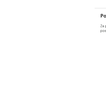
Po
Za 
pos