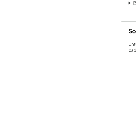
So
Unt
cad