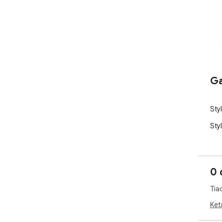
Ga
Sty
Sty
0 
Tia
Ket