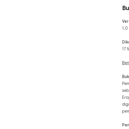
Bu
Ver
1.0
Dik
17 
Ben
Buk
Pem
seb
Ero
dig
pem
Pe