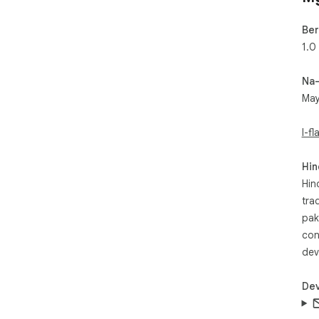
Ber
1.0
Na
May
I-f
Hin
Hin
tra
pak
con
dev
Dev