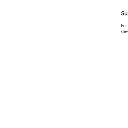
Su
For
dev