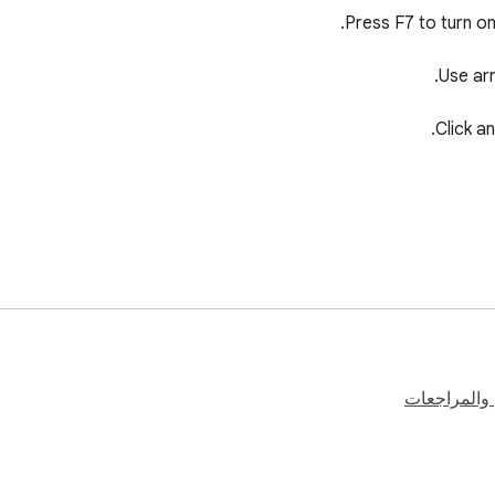
 box or a list box) is capturing arrow keys, press Esc followed 
 والمراجعات
Alternatively, pre