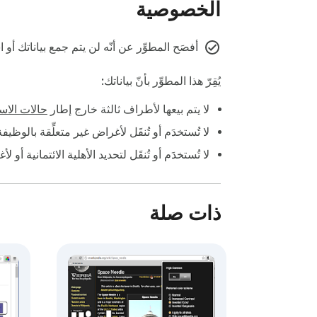
الخصوصية
أفصَح المطوِّر عن أنّه لن يتم جمع بياناتك أ
يُقِرّ هذا المطوِّر بأنّ بياناتك:
لا يتم بيعها لأطراف ثالثة خارج إطار
حالات الاست
لا تُستخدَم أو تُنقَل لأغراض غير متعلِّقة بالوظي
لا تُستخدَم أو تُنقَل لتحديد الأهلية الائتمانية أو ل
ذات صلة