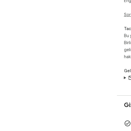
Eng
Sor
Tac
Bu 
Birl
gel
hak
Geli
Giz