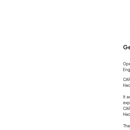
Ge
Ope
Eng
CAR
Hac
It 
exp
CAR
Hac
The