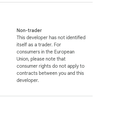
Non-trader
This developer has not identified
 liệu và KHÔNG có quảng cáo.

itself as a trader. For
consumers in the European
ên mọi nền tảng mạng xã hội!
Union, please note that
consumer rights do not apply to
contracts between you and this
developer.