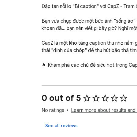
Đập tan nỗi lo "Bí caption" với CapZ - Trạm
Bạn vừa chụp được một bức ảnh "sống ảo" t
khoan đã... bạn nên viết gì bây giờ? Nghĩ mộ
CapZ là một kho tàng caption thu nhỏ nằm g
thái "đỉnh của chóp" để thu hút bão thả tim 
🌟 Khám phá các chủ đề siêu hot trong Cap
💖 Thả thính: Những câu nói ngọt ngào, đậm 
😎 Cực chất: Những triết lý sống ngầu, lạnh 
0 out of 5
😂 Hài hước: Gợi ý những câu nói "mặn mòi",
No ratings
Learn more about results and 
⚡ Tính năng nổi bật:

See all reviews