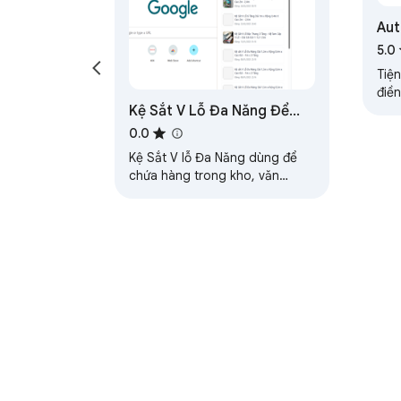
Aut
sát
5.0
Tiện
điề
Kệ Sắt V Lỗ Đa Năng Để
khảo
kiệm
Hàng 50-200kg/Tầng Giá
0.0
Tốt BH 6 Năm - AKH VIỆT
Kệ Sắt V lỗ Đa Năng dùng để
NAM
chứa hàng trong kho, văn
phòng, cửa hàng siêu thị, lưu
trữ tài liệu.
About Chrom