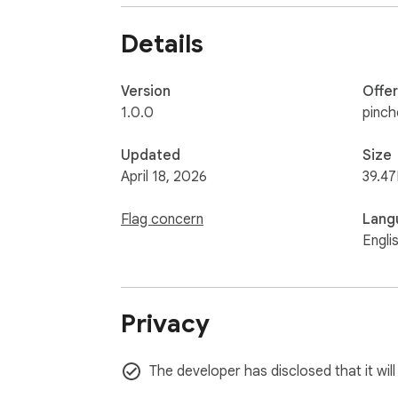
Thao tác 1-Click: Chọn chủ đề và nhận ngay c
Details
Sao chép siêu tốc: Nút bấm tích hợp giúp bạ
Không cần Internet: Hoạt động mượt mà 100%
Version
Offe
1.0.0
pinc
An toàn tuyệt đối: CapZ KHÔNG yêu cầu bất
Updated
Size
Đừng để bức ảnh đẹp của bạn phải chờ đợi l
April 18, 2026
39.47
Flag concern
Lang
Engli
Privacy
The developer has disclosed that it will