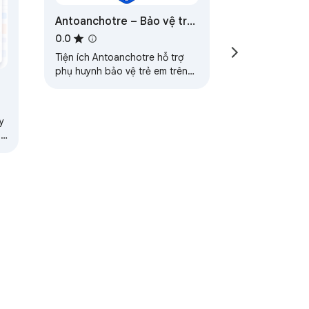
Antoanchotre – Bảo vệ trẻ
em khi dùng Internet
0.0
Tiện ích Antoanchotre hỗ trợ
phụ huynh bảo vệ trẻ em trên
môi trường internet và quản lý
việc sử dụng trình duyệt an
toàn.
y
,
ạo
ervice
Help