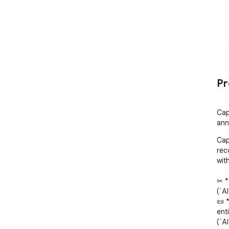
Pr
Cap
ann
Cap
rec
wit
✂ *
(`Al
📜 
ent
(`Al