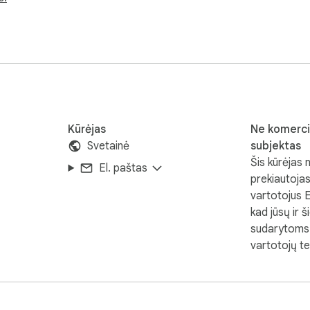
ntis lengvai ir gražiai kurti ekrano kopijas be jokių apribojimų.

p PDF ir vaizdą

Kūrėjas
Ne komerci
Svetainė
subjektas
Šis kūrėjas 
El. paštas
prekiautoja
ormatu
vartotojus 
kad jūsų ir š
sudarytoms 
vartotojų t