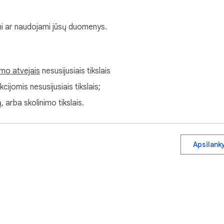
i ar naudojami jūsų duomenys.
imo atvejais
nesusijusiais tikslais
ijomis nesusijusiais tikslais;
 arba skolinimo tikslais.
Apsilank