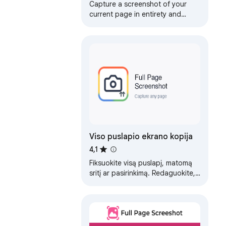
Capture a screenshot of your
current page in entirety and
reliably—without requesting any
extra permissions!
Viso puslapio ekrano kopija
4,1
Fiksuokite visą puslapį, matomą
sritį ar pasirinkimą. Redaguokite,
saugokite PNG/JPEG/PDF,
kopijuokite.