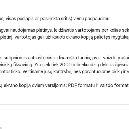
 visas puslapis ar pasirinkta sritis) vienu paspaudimu.
ai naudojamas plėtinys, leidžiantis vartotojams per kelias seku
ėtinį, vartotojas gali užfiksuoti ekrano kopiją palietęs mygtuką
su lipniomis antraštėmis ir dinamišku turiniu, pvz., vaizdo įrašais
 visišką fiksavimą. Yra šiek tiek 2000 milisekundžių delsos ilgesnia
fantastiška. Vertiname jūsų kantrybę, nes garantuojame aiškų ir v
otą ekrano kopiją dviem versijomis: PDF formatu ir vaizdo formatu
idžių portretą, JAV raidžių kraštovaizdį, JAV teisinį portretą, JA
. Naudodami daugybę apkarpymo funkcijų, vartotojai gali lengvai
s.