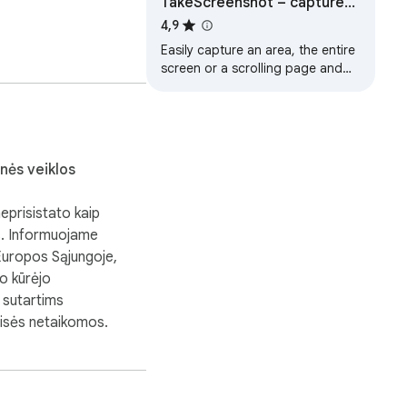
TakeScreenshot – capture
area, full page or scrolling
4,9
screenshot
Easily capture an area, the entire
screen or a scrolling page and
instantly add annotations:
highlight, draw, write...
nės veiklos
neprisistato kaip
s. Informuojame
Europos Sąjungoje,
io kūrėjo
sutartims
eisės netaikomos.