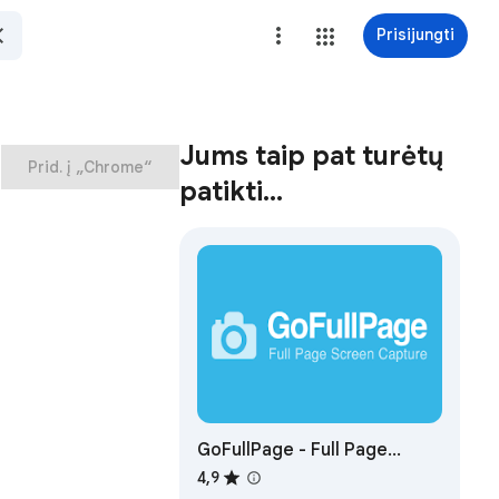
Prisijungti
Jums taip pat turėtų
Prid. į „Chrome“
patikti…
GoFullPage - Full Page
Screen Capture
4,9