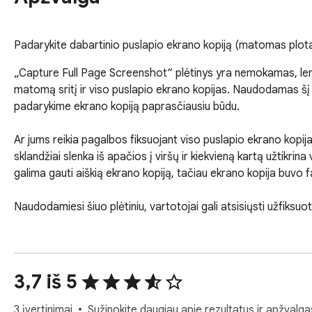
Padarykite dabartinio puslapio ekrano kopiją (matomas plotas,
„Capture Full Page Screenshot“ plėtinys yra nemokamas, lengv
matomą sritį ir viso puslapio ekrano kopijas. Naudodamas šį pl
padarykime ekrano kopiją paprasčiausiu būdu.

Ar jums reikia pagalbos fiksuojant viso puslapio ekrano kopijas 
sklandžiai slenka iš apačios į viršų ir kiekvieną kartą užtikrina
galima gauti aiškią ekrano kopiją, tačiau ekrano kopija buvo 
Naudodamiesi šiuo plėtiniu, vartotojai gali atsisiųsti užfiksu
PDF formatu yra kelios atsisiuntimo parinktys, įskaitant JAV ra
A4 portretą, A4 kraštovaizdį ir viso ekrano kopiją.

3,7 iš 5
Vaizdo formatui yra trys parinktys, pvz., PNG, JPEG ir WEBP
kopiją, kad pagerintų savo ekrano kopijas.

3 įvertinimai
Sužinokite daugiau apie rezultatus ir apžvalga