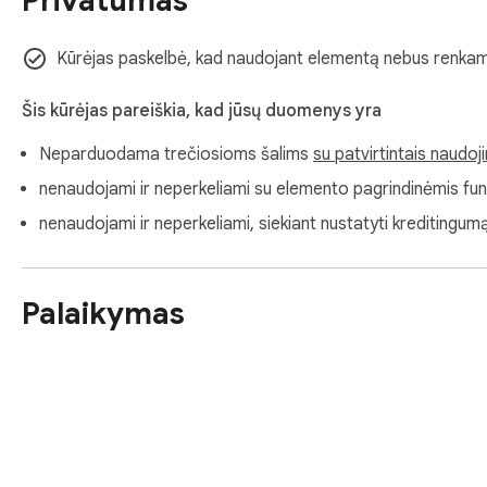
Privatumas
Kūrėjas paskelbė, kad naudojant elementą nebus renkam
Šis kūrėjas pareiškia, kad jūsų duomenys yra
Neparduodama trečiosioms šalims
su patvirtintais naudoj
nenaudojami ir neperkeliami su elemento pagrindinėmis funkc
nenaudojami ir neperkeliami, siekiant nustatyti kreditingumą,
Palaikymas