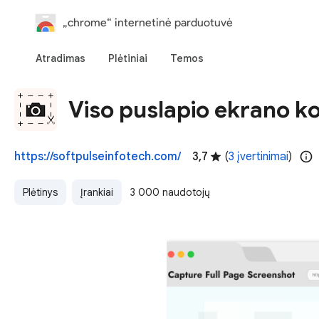
„chrome“ internetinė parduotuvė
Atradimas
Plėtiniai
Temos
Viso puslapio ekrano ko
https://softpulseinfotech.com/
3,7
(
3 įvertinimai
)
Plėtinys
Įrankiai
3 000 naudotojų