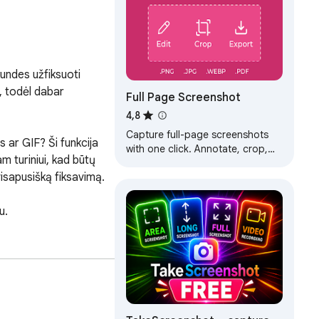
ndes užfiksuoti 
, todėl dabar 
Full Page Screenshot
4,8
Capture full-page screenshots
 ar GIF? Ši funkcija 
with one click. Annotate, crop,
m turiniui, kad būtų 
blur, and export as PNG, JPG,
isapusišką fiksavimą.

WebP, or PDF. 100% local.
.

V teisinį kraštovaizdį, 
 apkarpyti ekrano 