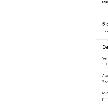
nun
5 
1 n
De
Ver
1.0
Atu
9 d
Idi
por