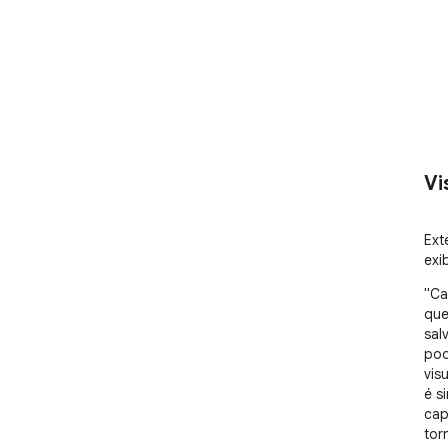
Vi
Ext
exi
"Ca
que
sal
pod
vis
é s
cap
tor