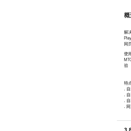
概
解决
Pla
网
使用
MT
验

特点:
. 
. 
. 
. 
. 
htt
dat
3
) 