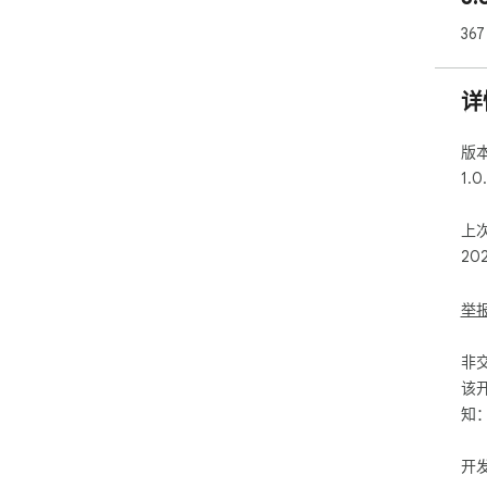
36
+ 
+ 
+ 
详
+
+ 
版
1.0
**聲
-
上
数量
20
-
新
請
举
->
不斷
非
->
li
该
->
知
但是
到从
开