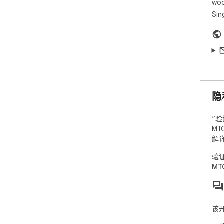
woo
如何
Sin
->
->
->
re
->
隐
“验
MT
解
验证
MT
该