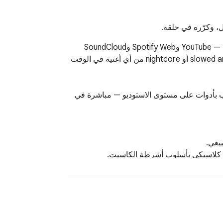
Capo هو أداة لتغيير طبقة الصوت، والتحكم في سرعة التشغيل، ورفع مستوى الصوت لأي صوت أو فيديو على أي موقع — YouTube وSpotify Web وSoundCloud 
وBandcamp والبودكاست والكتب الصوتية والمحاضرات والمزيد. اخفض صوت الغناء للكاراوكي، واصنع نسخ slowed and reverb أو nightcore من أي أغنية في الوقت 
غيّر مقام الأغنية، أبطئ الموسيقى دون تغيير طبقة الصوت، ارفع صوت الفيديوهات المنخفضة، كرّر الجزء الصعب، وتدرّب بأدوات على مستوى الاستوديو — مباشرة في 