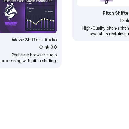
Pitch Shifter
High-Quality pitch-shifti
any tab in real-time 
Wave Shifter - Audio
signalsmith stretch. Use 
YouTube, Karaoke si
Effects Suite for Music &
0.0
what
Video
Real-time browser audio
processing with pitch shifting,
Q, reverb, dynamics, surround,
speed control and more.
ي"
لوحة بيانات المطوّر
سياسة الخصوصية
بنود الخ