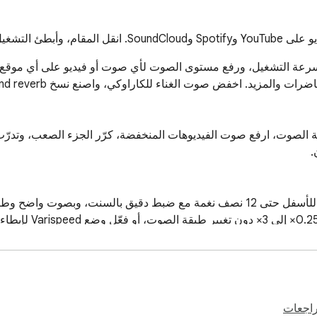
 وكرّره في حلقة.
راجعات