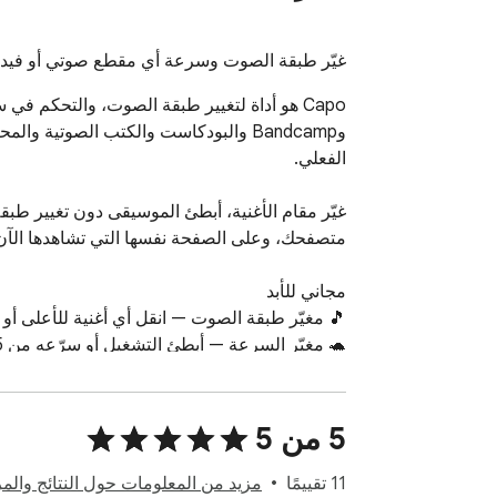
غيّر طبقة الصوت وسرعة أي مقطع صوتي أو فيديو على YouTube وSpotify وSoundCloud. انقل المقام، وأبطئ التشغيل،
‫5 من 5
‫11 تقييمًا
مزيد من المعلومات حول النتائج والم