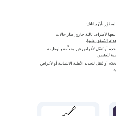
 المطوِّر بأنّ بياناتك:
 بيعها لأطراف ثالثة خارج إطار
حالات
دام المُتفَق عليها
.
يعمل Capo محليًا داخل متصفحك. لا يغادر أي صوت جهازك أبدًا، والنسخة المجانية لا تتطلب أي حساب. التشخيصات الاختيارية المجهولة تساعدنا على إصلاح المواقع 
تخدَم أو تُنقَل لأغراض غير متعلِّقة بالوظيفة
ية للعنصر.
خدَم أو تُنقَل لتحديد الأهلية الائتمانية أو لأغراض
ة.