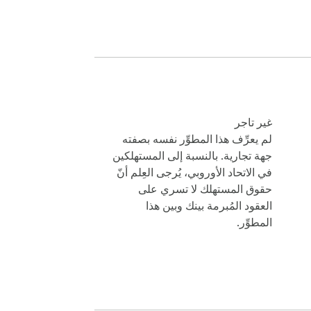
غير تاجر
لم يعرِّف هذا المطوِّر نفسه بصفته
جهة تجارية. بالنسبة إلى المستهلكين
في الاتحاد الأوروبي، يُرجى العِلم أنّ
حقوق المستهلك لا تسري على
العقود المُبرمة بينك وبين هذا
المطوِّر.
🎧 الاستماع اليومي — ارفع صوت الفيديوهات المنخفضة، عدّل المكس السيئ بالمعادل، واصنع نسخ slowed and reverb أو بأسلوب nightcore من أي أغنية في الوقت 