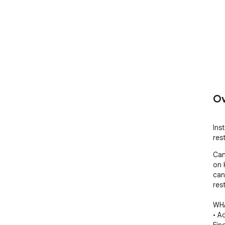
Ov
Ins
res
Can
on 
can
res
WHA
• A