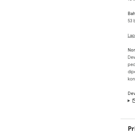
Bah
53 
Lap
No
Dev
ped
dip
kon
Dev
Pr