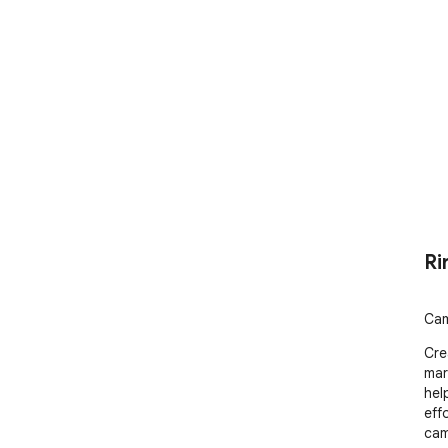
Ri
Cam
Cre
mar
hel
eff
cam