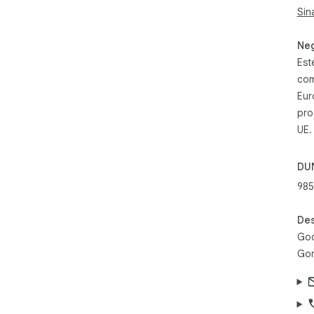
Sin
Neg
Est
com
Eur
pro
UE.
DU
985
Des
Goo
Gor