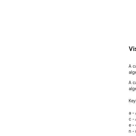
Vi
A c
alg
A c
algebr
Key
a - 
c - 
e - 
n - 