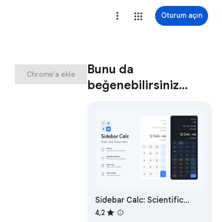
Oturum açın
Bunu da
Chrome'a ekle
beğenebilirsiniz…
Sidebar Calc: Scientific
Calculator
4,2