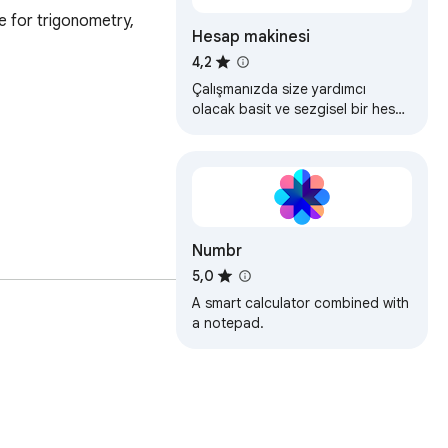
e for trigonometry, 
Hesap makinesi
4,2
Çalışmanızda size yardımcı
olacak basit ve sezgisel bir hesap
makinesi. Doğrudan site
sayfasında açılır
Numbr
5,0
A smart calculator combined with
a notepad.
运算 — 无需安装额外应