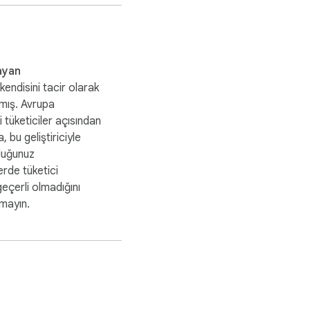
ayan
kendisini tacir olarak
mış. Avrupa
ki tüketiciler açısından
, bu geliştiriciyle
duğunuz
rde tüketici
geçerli olmadığını
tmayın.