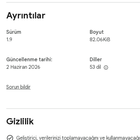
- 科学模式：sin、cos、tan、log、ln、sqrt、x²、π

- 单位换算：长度、重量、温度，并提供本地化的单位名称

Ayrıntılar
- 计算历史：随时查看并复用此前的结果

- 内置草稿纸：记录笔记或临时计算

- 支持键盘输入

Sürüm
Boyut
- 提供 11 种界面语言

1.9
82.06KiB
- 简洁浅色主题

Güncellenme tarihi:
Diller
所有运算均在本地完成，可完全离线使用。无需注册账号，
2 Haziran 2026
53 dil
Sorun bildir
Gizlilik
Geliştirici, verilerinizi toplamayacağını ve kullanmayacağı