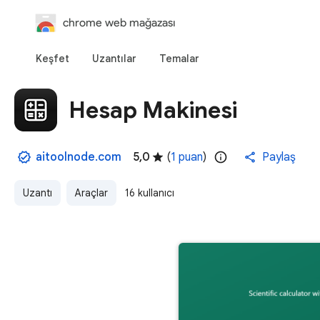
chrome web mağazası
Keşfet
Uzantılar
Temalar
Hesap Makinesi
aitoolnode.com
5,0
(
1 puan
)
Paylaş
Uzantı
Araçlar
16 kullanıcı