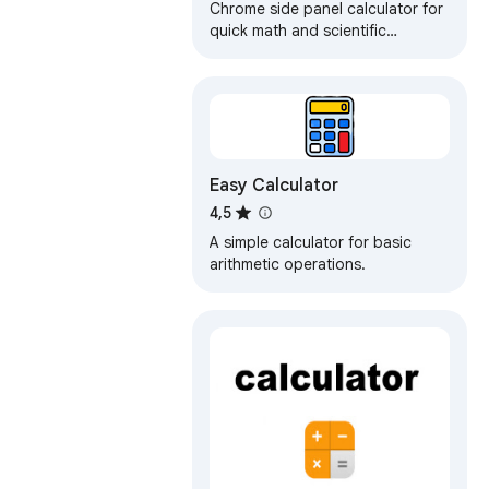
Chrome side panel calculator for
quick math and scientific
calculations. Use history, copy
results, and calculate while
browsing.
Easy Calculator
4,5
A simple calculator for basic
arithmetic operations.