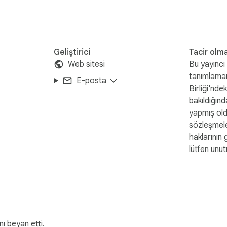
Geliştirici
Tacir olm
Web sitesi
Bu yayıncı 
tanımlama
E-posta
Birliği'nde
计算内容绝不离开你的设备。
bakıldığında
yapmış ol
sözleşmele
haklarının 
lütfen unu
nı beyan etti.