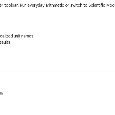
wser toolbar. Run everyday arithmetic or switch to Scientific Mod
calized unit names

sults

s needed and your calculations never leave your device.

既可进行日常四则运算，也可切换到科学模式完成三角函数、对数和开方
n.