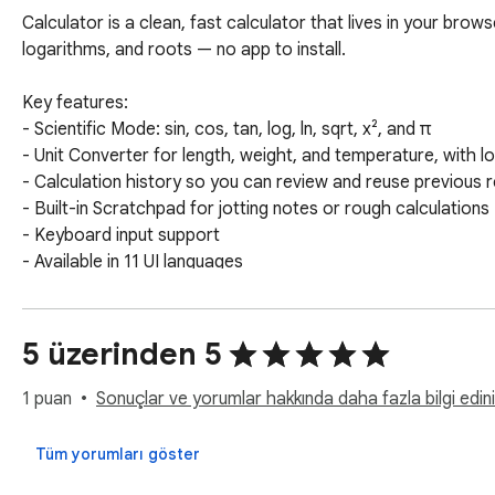
Calculator is a clean, fast calculator that lives in your bro
logarithms, and roots — no app to install.

Key features:

- Scientific Mode: sin, cos, tan, log, ln, sqrt, x², and π

- Unit Converter for length, weight, and temperature, with lo
- Calculation history so you can review and reuse previous re
- Built-in Scratchpad for jotting notes or rough calculations

- Keyboard input support

- Available in 11 UI languages

- Clean light theme

Everything runs locally and works fully offline. No account i
5 üzerinden 5
===============

Calculator 是一款简洁快速的浏览器工具栏计算器。
1 puan
Sonuçlar ve yorumlar hakkında daha fazla bilgi edini
用。

Tüm yorumları göster
主要功能：
