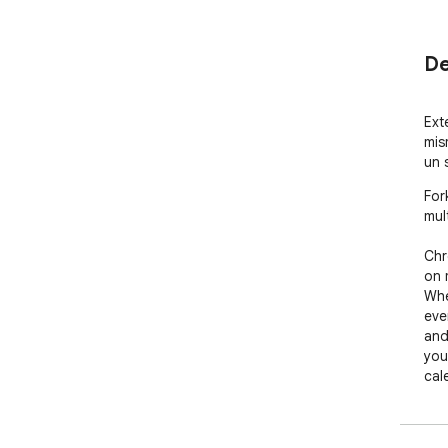
De
Ext
mis
un 
For
mul
Chr
on 
Whe
eve
and
you
cal
mak
sep
all 