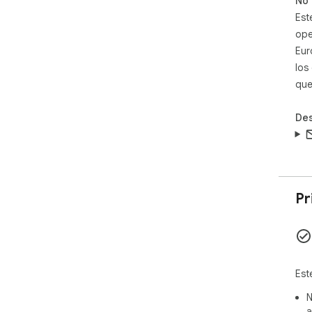
No 
Est
ope
Eur
los
que
Des
Pr
Est
N
a