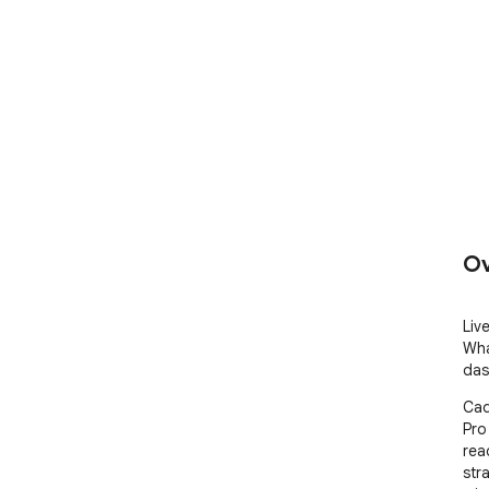
Ov
Liv
Wha
das
Cad
Pro
rea
str