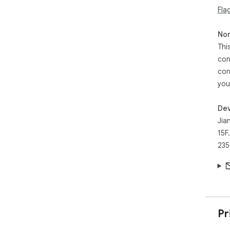
CA
Fla
Non
主要
Thi
- 
con
源。
- 
con
-
you
- 
-
Dev
Jia
15F
235
Pr