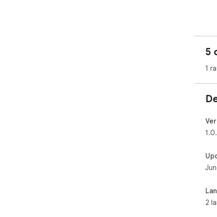
Key 
- S
con
5 
- S
local
1 ra
- O
sea
- U
De
sea
- N
coll
Ver
1.0
----

Up
CA
Jun
能
用。
La
你
2 l
站，
址