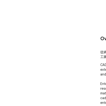
Ov
從網
工
CAD
ext
and
Ent
res
mat
cad
ent