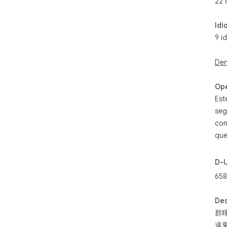
22 
Aho
Idi
seg
9 i
🔥 
htt
Den
ℹ️ 
htt
🔒 P
Op
htt
Est
💬 
seg
en 
com
htt
que
D-
658
Des
群
遠東