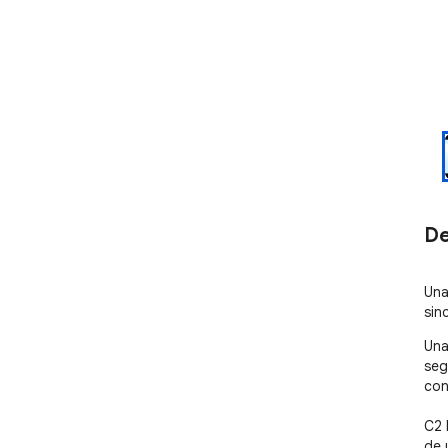
De
Una
sin
Una
seg
con
C2 
de 