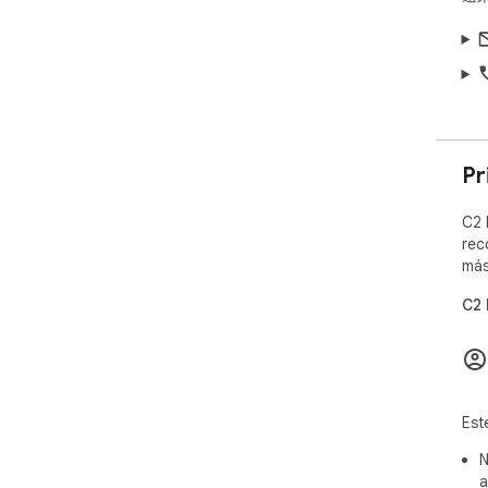
Pr
C2 
rec
más
C2 
Est
N
a