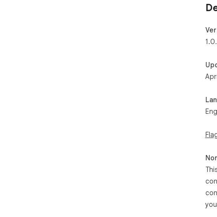
De
Ver
1.0
Up
Apr
La
Eng
Fla
Non
Thi
con
con
you