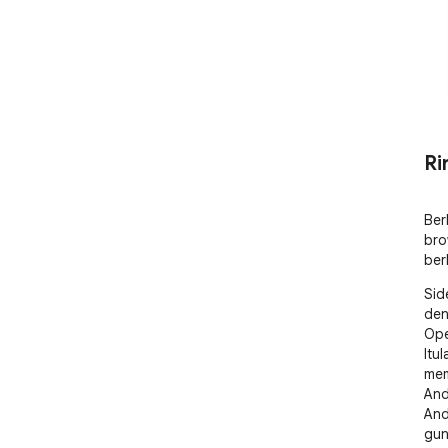
Ri
Ber
bro
ber
Sid
den
Ope
Itu
mem
And
And
gun