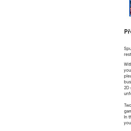
Př
Spu
res
Wit
you
ple
bus
2D 
unf
Two
gam
In 
your
cer