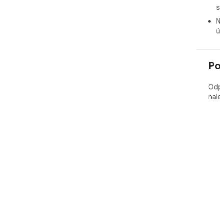
s
N
ú
Po
Odp
nal