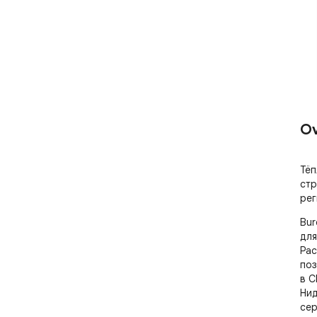
Ov
Тёп
стр
рег
Bur
для
Рас
поз
в С
Нид
сер