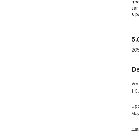
дос
зап
в р
пер
рет
кто
5.
Япо
205
De
Ver
1.0.
Up
May
Fla