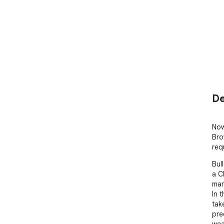
De
Now
Bro
req
Bul
a C
mar
In 
tak
pre