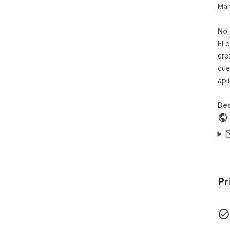
Mar
No 
El 
ere
cue
apl
Des
Pr