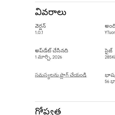
• స్మార్ట్ హ్యాండ్లింగ్ — ఆటోమేటిక్ వ్యాలిడేషన్, డూప్లికేట్‌ల తొలగింపు మరియు మిక్స్‌డ్ టెక్స
• పాజ్ మరియు రెజ్యూమ్ — ప్రాసెస్ మధ్
వివరాలు
• ప్రోగ్రెస్ ట్రాకింగ్ — ఏమి తెరవబడింది మ
• టెక్స్ట్ టు సెర్చ్ — సాధారణ టెక్స్ట్‌ను ఆటోమేటిక్‌గా Google సెర్చ్‌లుగా మార్చండి

• సైడ్ ప్యానెల్ మోడ్ — బ్రౌజ్ చేసేటప్పుడు శాశ్వత సైడ్‌బార
వెర్షన్
అందిస
1.0.1
YTuo
ఎవరికోసం:

• SEO నిపుణులు — బ్యాక్‌లింక్‌లను తనిఖీ చేయండి, పేజీలను ఆడిట్ చేయండి మరియు బహుళ సైట్‌లలో రిఫరెన్స్‌లను ధృవీకరించండి

అప్‌డేట్ చేసినది
సైజ్‌
• పరిశోధకులు — రిఫరెన్స్ లింక్‌ల బ్యాచ్‌లు, ఉల్లేఖనాలు మరియు సోర్స్ పేజీలను తెరవండి

1 మార్చి, 2026
285K
• QA టెస్టర్లు — స్ప్రెడ్‌షీట్‌లు మరియు టెస్ట్ ఎన్విరాన్‌మెంట్‌ల నుండి ఎంట్రీలను ధృవీకరించండి

• సోషల్ మీడియా మేనేజర్లు — బహుళ ప్రొఫైల్‌లు, పోస్ట్‌లు మరియు క్యాంపెయిన్ పేజీలను త
• డెవలపర్లు — API ఎండ్‌పాయింట్‌లు, స్టేజింగ్ ఎన్విరాన్‌మెంట్‌లు మరియు డిప్లాయ్‌మెంట్ టార్గెట్‌లను టెస్ట్ చేయండి

సమస్యలను ఫ్లాగ్ చేయండి
భాష
• లింక్‌ల జాబితాలతో క్రమం తప్పకుండా పని చేసే ఎవరైనా

56 
గోప్యత మరియు భద్రత:

అన్ని ప్రాసెసింగ్ మీ బ్రౌజర్‌లో స్థానికంగా జరుగుతుంది. బాహ్య సర్వర్‌లకు ఎటువంటి డేటా పంపబడదు. ఖాతా అవసరం లేదు. మీ సేవ్ చేసిన 
జాబితాలు మీ పరికరంలోనే ఉంటాయి.

గోప్యత