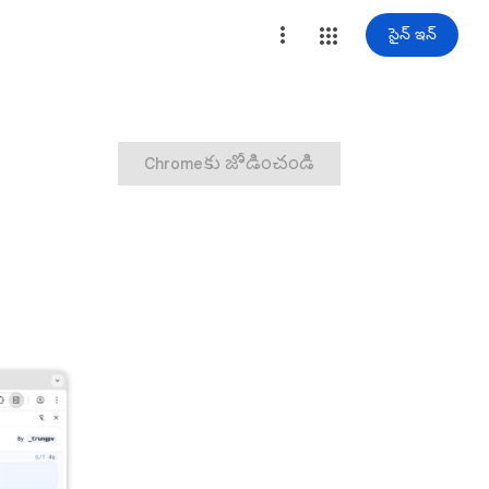
సైన్ ఇన్
Chromeకు జోడించండి