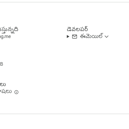
్ట్ నుండి URL ఎక్స్‌ట్రాక్షన్

యలో ఆపి మీరు ఆగిన చోట నుండి కొనసాగించండి

రియు బ్యాచ్ కౌంట్ చూపించే రియల్-టైమ్ ప్రోగ్రెస్ బార్

్‌గా ఉపయోగించండి

్తున్నది
డెవలపర్
ng.me
ఈమెయిల్‌
iB
ెరవండి

లు
భాషలు