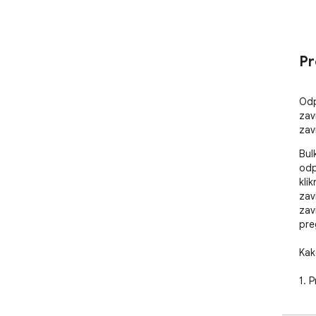
Pr
Odp
zav
zav
Bul
odp
kli
zav
zav
pre
Kako
1. P
URL-
2. 