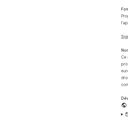
Fon
Pro
l'ap
Sig
Non
Ce 
pro
eur
dro
con
Dé