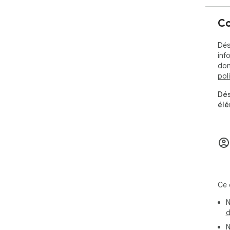
Co
Dés
info
don
pol
Dés
élé
Ce 
N
d
N