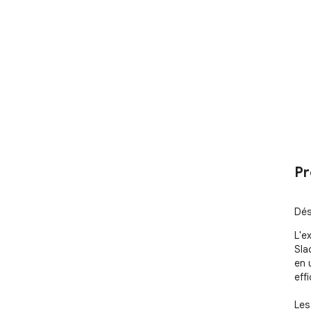
Pr
Dés
L'e
Slac
en 
effi
Les