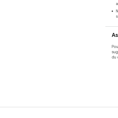
a
N
s
As
Pou
sug
du 